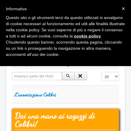
×
Informativa
Questo sito o gli strumenti terzi da questo utilizzati si avvalgono
di cookie necessari al funzionamento ed utili alle finalità illustrate
nella cookie policy. Se vuoi saperne di più o negare il consenso
a tutti o ad alcuni cookie, consulta la
cookie policy
.
Chiudendo questo banner, scorrendo questa pagina, cliccando
Cambia
navigazione
su un link o proseguendo la navigazione in altra maniera,
acconsenti all’uso dei cookie.
Home
Sei qui:
Home
Accoglienza
L'associazione
Inserisci parte del titolo
Visualizza n.
Progetto Prisma
L'associazione Colibrì
Gli operatori
Dai una mano ai ragazzi di
Centro diurno
Colibrì!