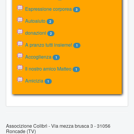
Espressione corporea
3
Autoaiuto
2
donazioni
2
A pranzo tutti insieme!
1
Accoglienza
1
Il nostro amico Matteo
1
Amicizia
1
Privacy
Associzione Colibrì -
Via mezza brusca 3 - 31056
Roncade (TV)
Crediti del sito